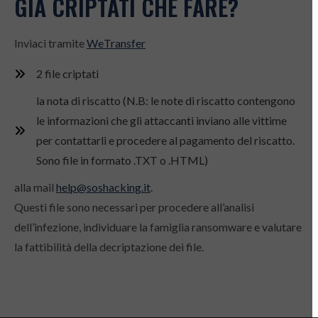
GIÀ CRIPTATI CHE FARE?
Inviaci tramite
WeTransfer
2 file criptati
la nota di riscatto (N.B: le note di riscatto contengono
le informazioni che gli attaccanti inviano alle vittime
per contattarli e procedere al pagamento del riscatto.
Sono file in formato .TXT o .HTML)
alla mail
help@soshacking.it
.
Questi file sono necessari per procedere all’analisi
dell’infezione, individuare la famiglia ransomware e valutare
la fattibilità della decriptazione dei file.