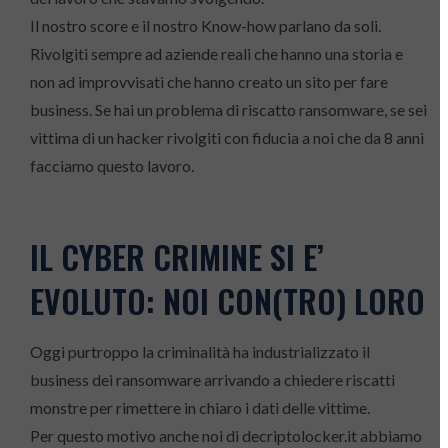
Il nostro score e il nostro Know-how parlano da soli.
Rivolgiti sempre ad aziende reali che hanno una storia e
non ad improvvisati che hanno creato un sito per fare
business. Se hai un problema di riscatto ransomware, se sei
vittima di un hacker rivolgiti con fiducia a noi che da 8 anni
facciamo questo lavoro.
IL CYBER CRIMINE SI E’
EVOLUTO: NOI CON(TRO) LORO
Oggi purtroppo la criminalità ha industrializzato il
business dei ransomware arrivando a chiedere riscatti
monstre per rimettere in chiaro i dati delle vittime.
Per questo motivo anche noi di decriptolocker.it abbiamo