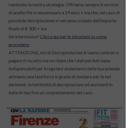
cambiato la nostra strategia. Offriamo sempre il servizio
di analisi file e ransomware a 29 euro + iva che, nel caso di
possibile decriptazione vi verranno scalate dall’importo
finale di € 300 + iva
Sei interessato?
Clicca qui per le istruzioni su come
procedere.
ATTENZIONE, noi di Decryptolocker.it siamo contrari a
pagare il riscatto ma se ritieni che i dati perduti siano
indispensabili per il regolare andamento della tua azienda
abbiamo una taskforce in grado di sondare per te nel
darkweb la fattibilità di decriptazione ed assisterti in
tutte le fasi fino al completamento del caso.