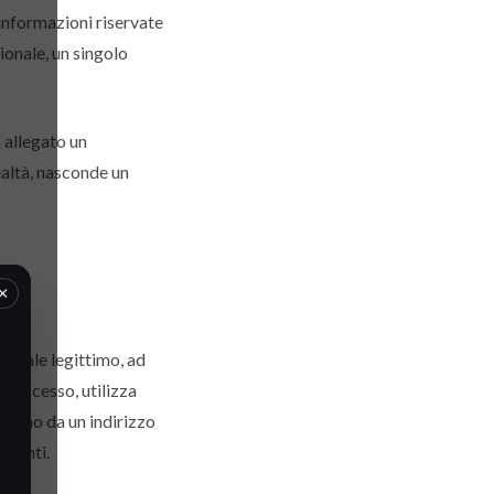
e informazioni riservate
ionale, un singolo
 allegato un
ealtà, nasconde un
×
iendale legittimo, ad
l’accesso, utilizza
engono da un indirizzo
olenti.