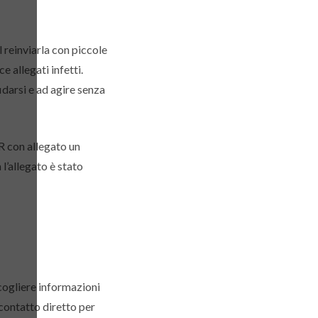
 reinviarla con piccole
e allegati infetti.
idarsi e ad agire senza
R con allegato un
l’allegato è stato
ccogliere informazioni
n contatto diretto per