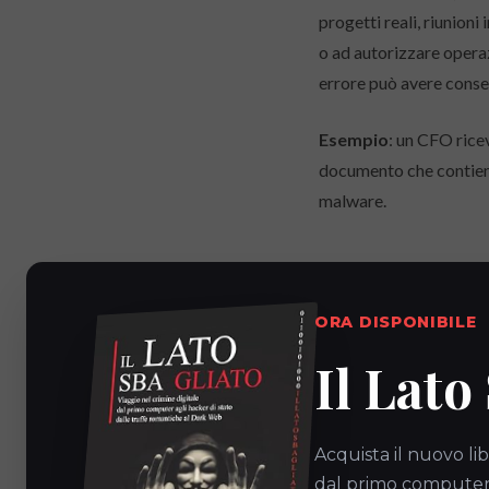
progetti reali, riunioni
o ad autorizzare operaz
errore può avere conse
Esempio
: un CFO rice
documento che contiene 
malware.
Compromissione
ORA DISPONIBILE
In questo caso l’attacc
Il Lato
esempio di un dipendent
quell’account per invia
reale e conosciuto, risu
Acquista il nuovo lib
dal primo computer a