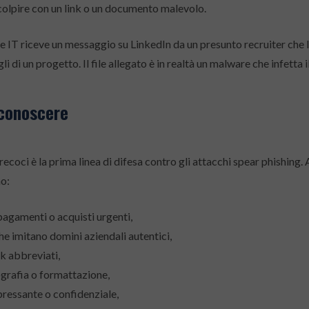
 colpire con un link o un documento malevolo.
te IT riceve un messaggio su LinkedIn da un presunto recruiter che l
 di un progetto. Il file allegato è in realtà un malware che infetta i
iconoscere
recoci è la prima linea di difesa contro gli attacchi spear phishing.
no:
 pagamenti o acquisti urgenti,
che imitano domini aziendali autentici,
ink abbreviati,
ografia o formattazione,
pressante o confidenziale,