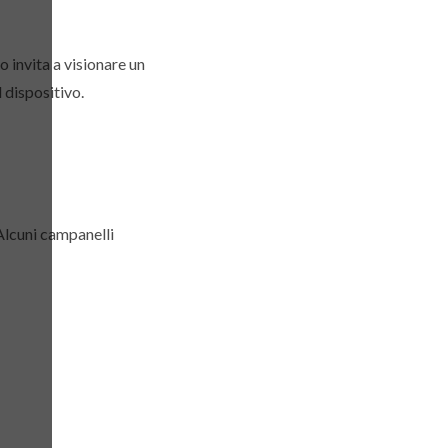
o invita a visionare un
l dispositivo.
 Alcuni campanelli