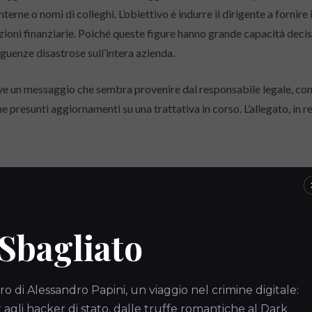
 interne o nomi di colleghi. L’obiettivo è indurre il dirigente a fornir
ioni finanziarie. Poiché queste figure hanno grande capacità decis
guenze disastrose sull’intera azienda.
ve un messaggio che sembra provenire dal responsabile legale, con
presunti aggiornamenti su una trattativa in corso. L’allegato, in r
 di account reali
ante non imita un dirigente, ma prende il controllo di un account az
 Sbagliato
e dell’amministrazione o di un responsabile IT. Una volta ottenuto 
re email ad altri colleghi o partner esterni. Poiché i messaggi prov
ltano particolarmente credibili e difficili da individuare come fraud
ro di Alessandro Papini, un viaggio nel crimine digitale:
gli hacker di stato, dalle truffe romantiche al Dark