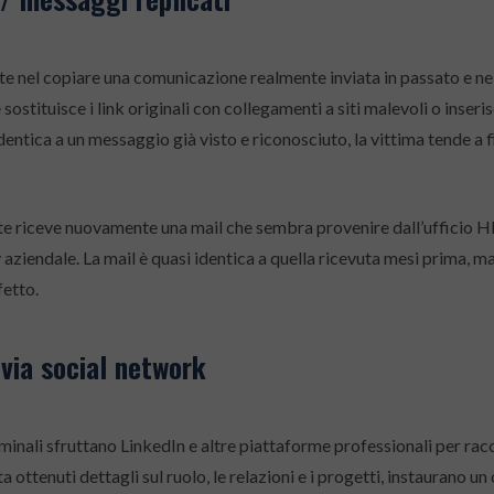
ste nel copiare una comunicazione realmente inviata in passato e nel
sostituisce i link originali con collegamenti a siti malevoli o inserisc
dentica a un messaggio già visto e riconosciuto, la vittima tende a f
te riceve nuovamente una mail che sembra provenire dall’ufficio H
aziendale. La mail è quasi identica a quella ricevuta mesi prima, ma 
fetto.
via social network
minali sfruttano LinkedIn e altre piattaforme professionali per ra
a ottenuti dettagli sul ruolo, le relazioni e i progetti, instaurano u