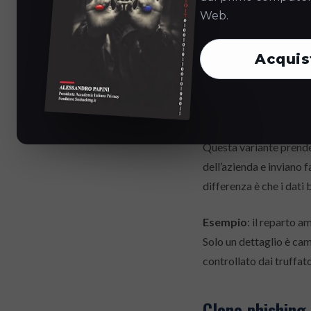
Esempio
: un responsab
Web.
un messaggio a tutta l’
le proprie credenziali,
Acquis
Falsi fornitori 
Questa variante prende d
dell’azienda e inviano 
differenza è che i dati 
Esempio
: il reparto a
Solo un dettaglio è cam
controllato dai truffato
Clone phishing