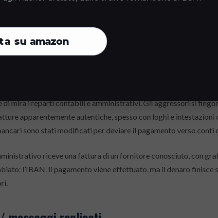
ile IT subisce il furto delle proprie credenziali. Con quell’account, 
azienda con un link per “aggiornare la password di rete”. Decine di 
 consegnandole direttamente ai criminali.
ta su
amazon
/ Invoice fraud
i mira i reparti contabili e amministrativi. Gli aggressori si fingon
fatture apparentemente autentiche, spesso con loghi e intestazioni c
bancari sono stati modificati per deviare il pagamento verso conti c
mministrativo riceve una fattura di un fornitore conosciuto, con graf
biato: l’IBAN. Il pagamento viene effettuato, ma il denaro finisce s
ri.
 / messaggi replicati