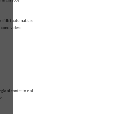
 filtri automatici e
o condividere
gia al contesto e al
io.