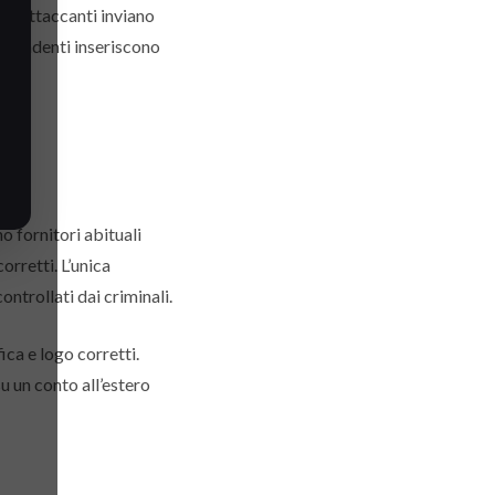
gli attaccanti inviano
dipendenti inseriscono
o fornitori abituali
orretti. L’unica
ontrollati dai criminali.
ica e logo corretti.
u un conto all’estero