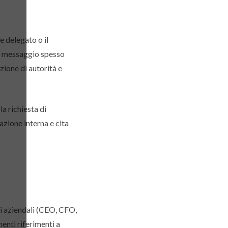
re delegato o il
 Il messaggio spesso
ione di autorità e
a richiesta di
cazione interna e cita
ci aziendali (CEO, CFO,
enti riferimenti a