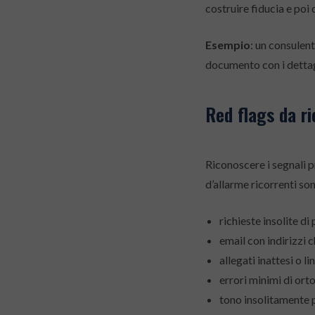
costruire fiducia e poi
Esempio
: un consulen
documento con i dettagli
Red flags da r
Riconoscere i segnali p
d’allarme ricorrenti so
richieste insolite di
email con indirizzi 
allegati inattesi o l
errori minimi di ort
tono insolitamente 