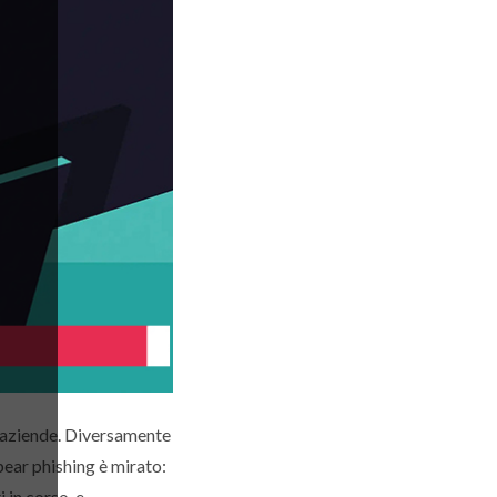
e aziende. Diversamente
spear phishing è mirato:
i in corso, e