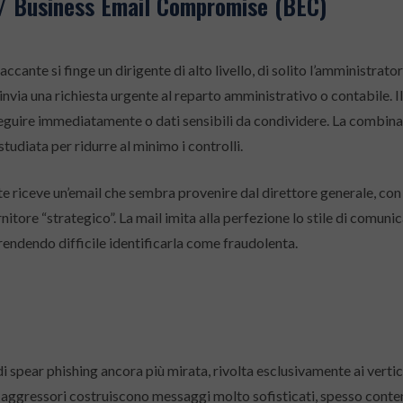
 / Business Email Compromise (BEC)
taccante si finge un dirigente di alto livello, di solito l’amministrato
e invia una richiesta urgente al reparto amministrativo o contabile.
seguire immediatamente o dati sensibili da condividere. La combinaz
tudiata per ridurre al minimo i controlli.
te riceve un’email che sembra provenire dal direttore generale, con l
rnitore “strategico”. La mail imita alla perfezione lo stile di comuni
 rendendo difficile identificarla come fraudolenta.
di spear phishing ancora più mirata, rivolta esclusivamente ai verti
 aggressori costruiscono messaggi molto sofisticati, spesso conten