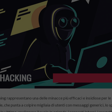
hing rappresentano una delle minacce più efficaci e insidiose per l
e, che punta a colpire migliaia di utenti con messaggi generici, lo 
a vittima, analizzano il ruolo in azienda, i rapporti interni, i progett