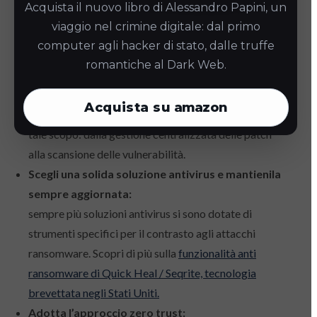
Acquista il nuovo libro di Alessandro Papini, un
le vulnerabilità sono le porte di accesso che
viaggio nel crimine digitale: dal primo
consentono agli attaccanti di accedere alle reti.
computer agli hacker di stato, dalle truffe
Verifica che questi software siano sempre aggiornati
romantiche al Dark Web.
all’ultima versione disponibile ed installa le patch
consigliate dal vendor. La
suite di soluzioni di
Acquista su
amazon
sicurezza aziendali Seqrite
ha funzionalità specifiche a
tale scopo: dalla gestione centralizzata delle patch
alla scansione delle vulnerabilità.
Scegli una solida soluzione antivirus e mantienila
sempre aggiornata:
sempre più soluzioni antivirus si sono dotate di
strumenti specifici per il contrasto agli attacchi
ransomware. Scopri di più sulla
funzionalità anti
ransomware di Quick Heal / Seqrite, tecnologia
brevettata negli Stati Uniti.
Adotta l’approccio zero trust: