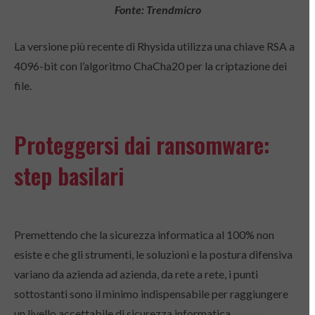
Fonte: Trendmicro
La versione più recente di Rhysida utilizza una chiave RSA a
4096-bit con l’algoritmo ChaCha20 per la criptazione dei
file.
Proteggersi dai ransomware:
step basilari
Premettendo che la sicurezza informatica al 100% non
esiste e che gli strumenti, le soluzioni e la postura difensiva
variano da azienda ad azienda, da rete a rete, i punti
sottostanti sono il minimo indispensabile per raggiungere
un livello accettabile di sicurezza informatica.