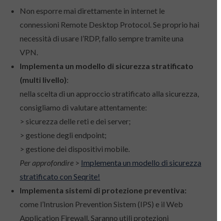
Non esporre mai direttamente in internet le
connessioni Remote Desktop Protocol. Se proprio hai
necessità di usare l’RDP, fallo sempre tramite una
VPN.
Implementa un modello di sicurezza stratificato
(multi livello)
:
nella scelta di un approccio stratificato alla sicurezza,
consigliamo di valutare attentamente:
> sicurezza delle reti e dei server;
> gestione degli endpoint;
> gestione dei dispositivi mobile.
Per approfondire
>
Implementa un modello di sicurezza
stratificato con Seqrite!
Implementa sistemi di protezione preventiva:
come l’Intrusion Prevention Sistem (IPS) e il Web
Application Firewall. Saranno utili protezioni