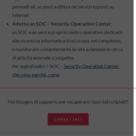
perimetrali, se posti a difesa dei servizi esposti su
Internet.
Adotta un SOC – Security Operation Center:
un SOC è un vero e proprio centro operativo dedicato
alla sicurezza informatica il cui scopo, nel complesso,
è monitorare costantemente la rete aziendale in cerca
di attività anomale o sospette.
Per approfondire
> SOC –
Security Operation Center:
che cosa, perché, come
Hai bisogno di supporto per recuperare i tuoi dati criptati?
CONTATTACI