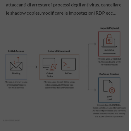
attaccanti di arrestare i processi degli antivirus, cancellare
le shadow copies, modificare le impostazioni RDP ecc…