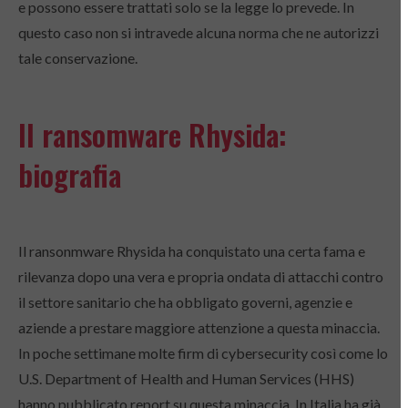
e possono essere trattati solo se la legge lo prevede. In
questo caso non si intravede alcuna norma che ne autorizzi
tale conservazione.
Il ransomware Rhysida:
biografia
Il ransonmware Rhysida ha conquistato una certa fama e
rilevanza dopo una vera e propria ondata di attacchi contro
il settore sanitario che ha obbligato governi, agenzie e
aziende a prestare maggiore attenzione a questa minaccia.
In poche settimane molte firm di cybersecurity così come lo
U.S. Department of Health and Human Services (HHS)
hanno pubblicato report su questa minaccia. In Italia ha già