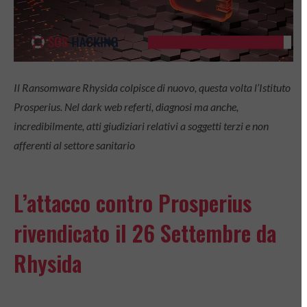
Il Ransomware Rhysida colpisce di nuovo, questa volta l’Istituto
Prosperius. Nel dark web referti, diagnosi ma anche,
incredibilmente, atti giudiziari relativi a soggetti terzi e non
afferenti al settore sanitario
L’attacco contro Prosperius
rivendicato il 26 Settembre da
Rhysida