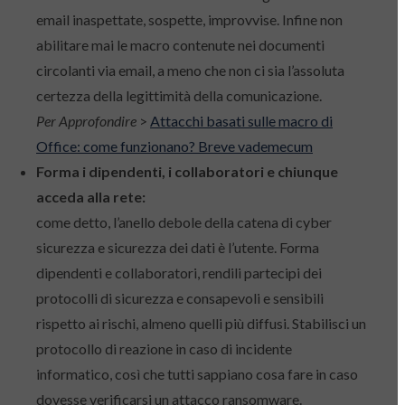
email inaspettate, sospette, improvvise. Infine non
abilitare mai le macro contenute nei documenti
circolanti via email, a meno che non ci sia l’assoluta
certezza della legittimità della comunicazione.
Per Approfondire
>
Attacchi basati sulle macro di
Office: come funzionano? Breve vademecum
Forma i dipendenti, i collaboratori e chiunque
acceda alla rete:
come detto, l’anello debole della catena di cyber
sicurezza e sicurezza dei dati è l’utente. Forma
dipendenti e collaboratori, rendili partecipi dei
protocolli di sicurezza e consapevoli e sensibili
rispetto ai rischi, almeno quelli più diffusi. Stabilisci un
protocollo di reazione in caso di incidente
informatico, così che tutti sappiano cosa fare in caso
dovesse verificarsi un attacco ransomware.