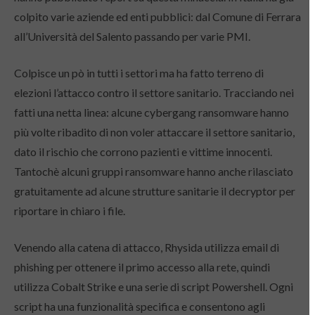
colpito varie aziende ed enti pubblici: dal Comune di Ferrara
all’Università del Salento passando per varie PMI.
Colpisce un pò in tutti i settori ma ha fatto terreno di
elezioni l’attacco contro il settore sanitario. Tracciando nei
fatti una netta linea: alcune cybergang ransomware hanno
più volte ribadito di non voler attaccare il settore sanitario,
dato il rischio che corrono pazienti e vittime innocenti.
Tantochè alcuni gruppi ransomware hanno anche rilasciato
gratuitamente ad alcune strutture sanitarie il decryptor per
riportare in chiaro i file.
Venendo alla catena di attacco, Rhysida utilizza email di
phishing per ottenere il primo accesso alla rete, quindi
utilizza Cobalt Strike e una serie di script Powershell. Ogni
script ha una funzionalità specifica e consentono agli