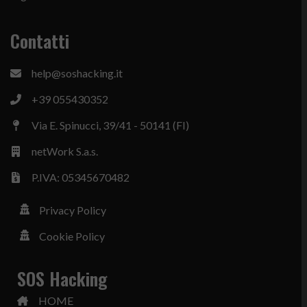
Contatti
help@soshacking.it
+39 055430352
Via E. Spinucci, 39/41 - 50141 (FI)
netWork S.a.s.
P.IVA: 05345670482
Privacy Policy
Cookie Policy
SOS Hacking
HOME