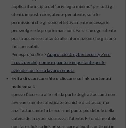
applica il principio del “privilegio minimo” per tutti gli
utenti: imposta cioè, utente per utente, solo le
permissioni che gli sono effettivamente necessarie
per svolgere le proprie mansioni. Fai si che ogni utente
possa accedere soltanto alle informazioni che gli sono
indispensabili.
Per approfondire
>
Approccio di cybersecurity Zero
Trust: perché, come e quanto è importante per le
aziende con forza lavoro remota
Evita di scaricare file o cliccare su link contenuti
nelle email:
spesso l’accesso alle reti da parte degli attaccanti non
avviene tramite sofisticate tecniche di attacco, ma
anzi l’attaccante fa breccia nel punto più debole della
catena della cyber sicurezza: l’utente. E’ fondamentale
non fare click su link né scaricare allegati contenuti in