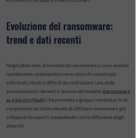
Evoluzione del ransomware:
trend e dati recenti
Negli ultimi anni, le tecniche di ransomware si sono evolute
rapidamente, orientandosi verso attacchi sempre più
sofisticati, mirati e difficili da contrastare. Una delle
innovazioni più rilevanti è l’ascesa del modello
Ransomware
as a Service (RaaS)
, che permette a gruppi criminali privi di
competenze tecniche elevate di affittare ransomware già
sviluppati da esperti, espandendo così la diffusione degli
attacchi.