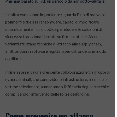
Phishing basato sull’AI: un pericolo da non sottovalutare
Un’altra evoluzione importante riguarda l’uso di malware
polimorfi e fileless ransomware, capaci di modificare
dinamicamente il loro codice per eludere le soluzioni di
sicurezza tradizionali basate su firme statiche. Alcune
varianti sfruttano tecniche di attacco alla supply chain,
infiltrandosi in software legittimi per diffondersi in modo
capillare.
Infine, si osserva una crescente collaborazione tra gruppi di
cybercriminali, che condividono infrastrutture, tecniche e
vittime selezionate, aumentando l’efficacia degli attacchi e
complicando l’intervento delle forze dell’ordine.
Come prevenire un attacco