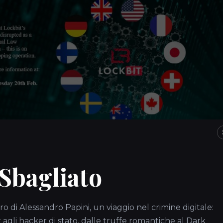
 Sbagliato
to web della banda è comparso un banner visibile nella foto sottost
 delle forze dell’ordine. Nello specifico si legge:
ro di Alessandro Papini, un viaggio nel crimine digitale:
gli hacker di stato, dalle truffe romantiche al Dark
o il controllo della National Crime Agency del Regno Unito, che lavor