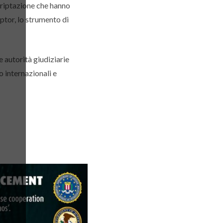
ecriptazione che hanno
ptor, lo strumento di
le autorità giudiziarie
o internazionali e