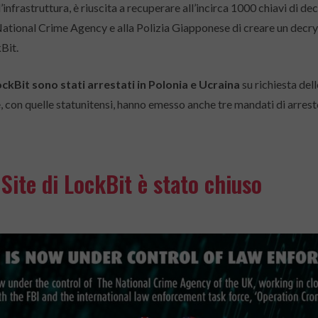
l’infrastruttura, è riuscita a recuperare all’incirca 1000 chiavi di d
National Crime Agency e alla Polizia Giapponese di creare un decry
Bit.
ockBit sono stati arrestati in Polonia e Ucraina
su richiesta del
, con quelle statunitensi, hanno emesso anche tre mandati di arrest
 Site di LockBit è stato chiuso