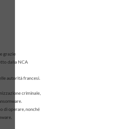
te grazie
retto dalla NCA
lle autorità francesi.
anizzazione criminale,
 ransomware.
io di operare, nonché
omware.