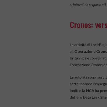
criptovalute sequestrati, 
Cronos: vers
Le attività di LockBit,
all’
Operazione Crono
britannica e coordinato
L’operazione Cronos è st
Le autorità sono riusci
sottolineando l’impegn
Inoltre,
la NCA ha pres
del loro Data Leak Site