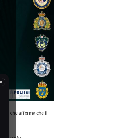
×
ante che afferma che il
a in stretta