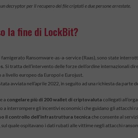
un decryptor per il recupero dei file criptati e due persone arrestate.
o la fine di LockBit?
 il famigerato Ransomware-as-a-service (Raas), sono state interrot
s.
Si tratta dell’intervento delle forze dell’ordine internazionali di
 a livello europeo da Europol e Eurojust.
ata avviata nell’aprile 2022, in seguito ad una richiesta da parte de
te a
congelare più di 200 wallet di criptovaluta
collegati all’org
o a interrompere gli incentivi economici che guidano gli attacchi
o il controllo dell’infrastruttura tecnica
che consente al serviz
, sul quale ospitavano i dati rubati alle vittime negli attacchi rans