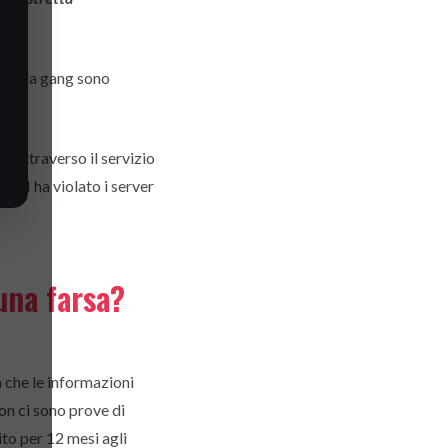
b della gang sono
 attraverso il servizio
FBI ha violato i server
 una farsa?
a che le informazioni
on ci sono prove di
ito per 12 mesi agli